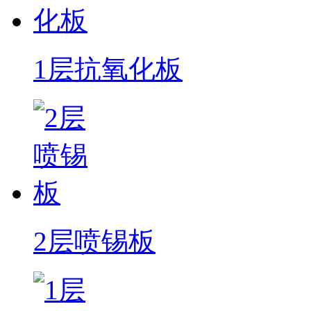
1层抗氧化板
2层喷锡板