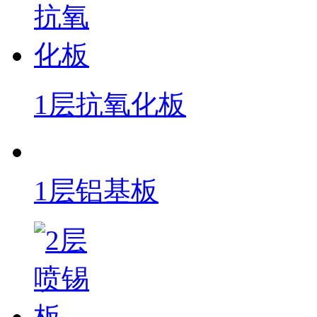
1层抗氧化板
1层铝基板