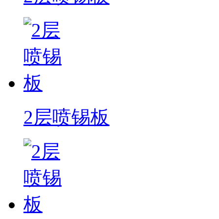
2层喷锡板