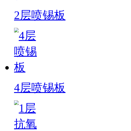
2层喷锡板
4层喷锡板